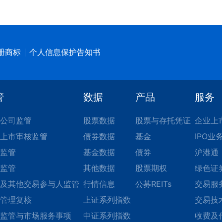
册商标
个人信息保护告知书
管
数据
产品
服务
公司监管
股票数据
股票与存托凭证
企业上
上市审核监管
债券数据
基金
IPO业
监管
基金数据
债券
沪港通
监管
其他数据
股票期权
绿色证
及其他交易参与人监管
行情信息
公募REITs
交易服
管理复核
上证系列指数
交易技
监管与市场服务事项
中证系列指数
收费及