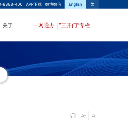
0-8888-400
APP下载
微博微信
English
繁
一网通办
“三开门”专栏
关于