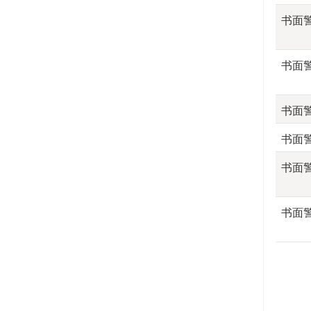
书面
书面
书面
书面
书面
书面