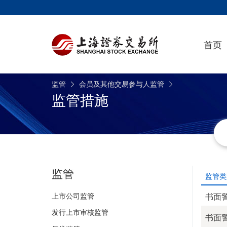
首页
监管
会员及其他交易参与人监管
监管措施
监管
监管类
上市公司监管
书面
发行上市审核监管
书面