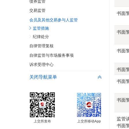
债券监管
交易监管
书面
会员及其他交易参与人监管
监管措施
书面
纪律处分
自律管理复核
书面
自律监管与市场服务事项
诉求受理中心
书面
关闭导航菜单
书面
书面
监管
上交所发布
上交所移动App
书面