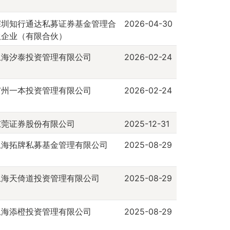
深圳知行通达私募证券基金管理合
2026-04-30
伙企业（有限合伙）
上海汐泰投资管理有限公司
2026-02-24
广州一本投资管理有限公司
2026-02-24
东莞证券股份有限公司
2025-12-31
上海拓牌私募基金管理有限公司
2025-08-29
上海天倚道投资管理有限公司
2025-08-29
上海添橙投资管理有限公司
2025-08-29