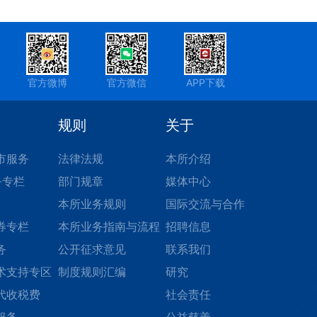
官方微博
官方微信
APP下载
规则
关于
市服务
法律法规
本所介绍
务专栏
部门规章
媒体中心
本所业务规则
国际交流与合作
券专栏
本所业务指南与流程
招聘信息
务
公开征求意见
联系我们
术支持专区
制度规则汇编
研究
代收税费
社会责任