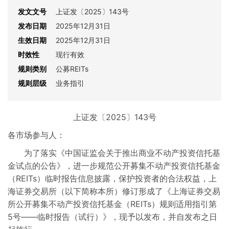
发文文号
上证发〔2025〕143号
基金
发布日期
2025年12月31日
生效日期
2025年12月31日
公募REITs
时效性
现行有效
规则类别
公募REITs
期权
规则层级
业务指引
交易通用
上证发〔2025〕143号
跨境创新业务
各市场参与人：
为了落实《中国证监会关于推出商业不动产投资信托基
会员管理
金试点的公告》，进一步规范公开募集不动产投资信托基金
（REITs）临时报告信息披露，保护投资者的合法权益，上
纪律处分与复核
海证券交易所（以下简称本所）修订形成了《上海证券交易
所公开募集不动产投资信托基金（REITs）规则适用指引第
交易收费
5号——临时报告（试行）》，现予以发布，并自发布之日