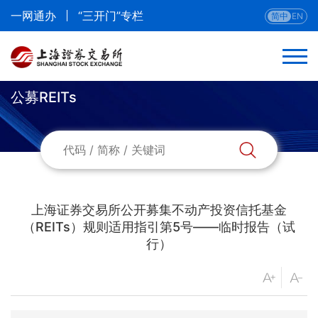
一网通办
“三开门”专栏
简中
EN
公募REITs
返回
规则总览
最新规则
上海证券交易所公开募集不动产投资信托基金
章程
（REITs）规则适用指引第5号——临时报告（试
行）
股票
债券