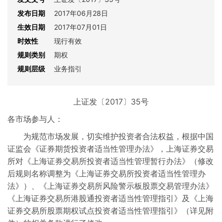
发布日期
2017年06月28日
基金
生效日期
2017年07月01日
时效性
现行有效
公募REITs
规则类别
期权
规则层级
业务指引
期权
交易通用
上证发〔2017〕35号
各市场参与人：
跨境创新业务
为规范市场发展，切实维护投资者合法权益，根据中国
证监会《证券期货投资者适当性管理办法》，上海证券交易
会员管理
所对《上海证券交易所投资者适当性管理暂行办法》（修改
后规则名称调整为《上海证券交易所投资者适当性管理办
纪律处分与复核
法》）、《上海证券交易所风险警示板股票交易管理办法》
《上海证券交易所港股通投资者适当性管理指引》及《上海
交易收费
证券交易所股票期权试点投资者适当性管理指引》（详见附