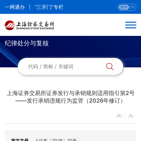
一网通办
“三开门”专栏
简中
EN
纪律处分与复核
返回
规则总览
最新规则
上海证券交易所证券发行与承销规则适用指引第2号
章程
——发行承销违规行为监管（2026年修订）
股票
债券
发文文号
上证发〔2026〕20号