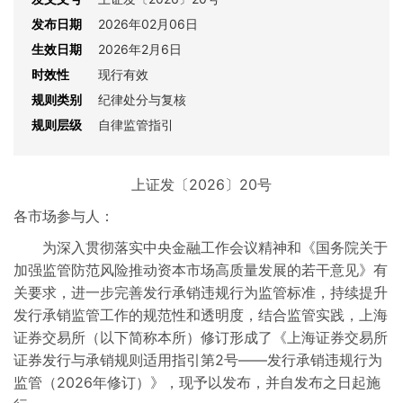
发布日期
2026年02月06日
基金
生效日期
2026年2月6日
时效性
现行有效
公募REITs
规则类别
纪律处分与复核
规则层级
自律监管指引
期权
交易通用
上证发〔2026〕20号
各市场参与人：
跨境创新业务
为深入贯彻落实中央金融工作会议精神和《国务院关于
加强监管防范风险推动资本市场高质量发展的若干意见》有
会员管理
关要求，进一步完善发行承销违规行为监管标准，持续提升
发行承销监管工作的规范性和透明度，结合监管实践，上海
纪律处分与复核
证券交易所（以下简称本所）修订形成了《上海证券交易所
证券发行与承销规则适用指引第2号——发行承销违规行为
交易收费
监管（2026年修订）》，现予以发布，并自发布之日起施