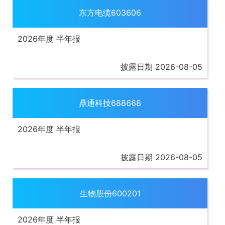
东方电缆
603606
2026年度 半年报
披露日期 2026-08-05
鼎通科技
688668
2026年度 半年报
披露日期 2026-08-05
生物股份
600201
2026年度 半年报