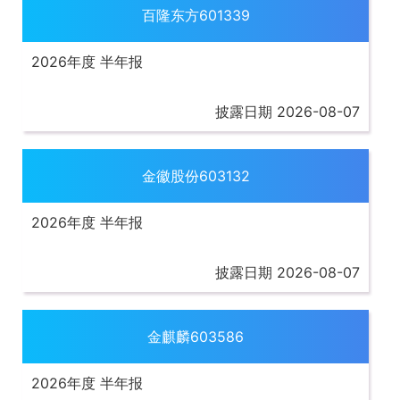
百隆东方
601339
2026年度 半年报
披露日期 2026-08-07
金徽股份
603132
2026年度 半年报
披露日期 2026-08-07
金麒麟
603586
2026年度 半年报