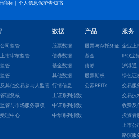
册商标
个人信息保护告知书
管
数据
产品
服务
公司监管
股票数据
股票与存托凭证
企业上
上市审核监管
债券数据
基金
IPO业
监管
基金数据
债券
沪港通
监管
其他数据
股票期权
绿色证
及其他交易参与人监管
行情信息
公募REITs
交易服
管理复核
上证系列指数
交易技
监管与市场服务事项
中证系列指数
收费及
受理中心
中华系列指数
投资者
上市公
路演服