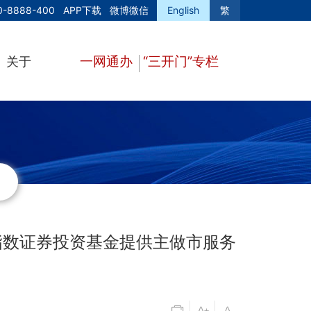
0-8888-400
APP下载
微博微信
English
繁
一网通办
“三开门”专栏
关于
指数证券投资基金提供主做市服务