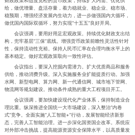
财政政策和适度宽松的货币政策，持续扩大内需、优化供
给，做优增量、盘活存量，着力稳就业、稳企业、稳市场、
稳预期，增强经济发展内生动力，进一步做强国内大循环，
做优国内国际双循环，努力实现“十五五”良好开局。
会议强调，要用好用足宏观政策。持续优化财政支出结
构，兜牢基层“三保”底线。增强货币政策前瞻性灵活性针对
性，保持流动性充裕。保持人民币汇率在合理均衡水平上的
基本稳定。做好宏观政策取向一致性评估。
会议指出，要深入挖掘内需潜力。扩大优质商品和服务
供给，推动消费升级。深入实施服务业扩能提质行动。加强
水网、新型电网、算力网、新一代通信网、城市地下管网、
物流网等规划建设。推动条件成熟的重大工程项目开工。
会议强调，要加快建设现代化产业体系，保持制造业合
理比重。纵深推进全国统一大市场建设，深入整治“内卷
式”竞争。全面实施“人工智能+”行动，发展智能经济新形
态，完善人工智能治理。进一步深化国资国企改革。系统应
对外部冲击挑战，提高能源资源安全保障水平，以高质量发