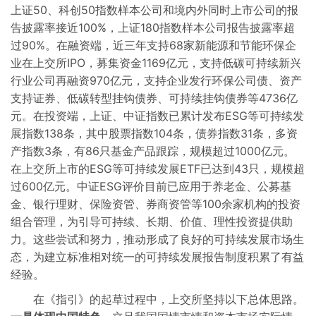
上证50、科创50指数样本公司和境内外同时上市公司的报
告披露率接近100%，上证180指数样本公司报告披露率超
过90%。在融资端，近三年支持68家新能源和节能环保企
业在上交所IPO，募集资金1169亿元，支持低碳可持续新兴
行业公司再融资970亿元，支持企业发行环保公司债、资产
支持证券、低碳转型挂钩债券、可持续挂钩债券等4736亿
元。在投资端，上证、中证指数已累计发布ESG等可持续发
展指数138条，其中股票指数104条，债券指数31条，多资
产指数3条，有86只基金产品跟踪，规模超过1000亿元。
在上交所上市的ESG等可持续发展ETF已达到43只，规模超
过600亿元。中证ESG评价目前已应用于养老金、公募基
金、银行理财、保险资管、券商资管等100余家机构的投资
组合管理，为引导可持续、长期、价值、理性投资提供助
力。这些尝试和努力，推动形成了良好的可持续发展市场生
态，为建立标准相对统一的可持续发展报告制度积累了有益
经验。
在《指引》的起草过程中，上交所坚持以下总体思路。