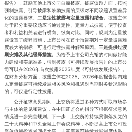
报告》，鼓励其他上市公司自愿披露。披露议题方面，按照
强制披露、引导披露和鼓励披露的层级对不同议题设置差异
化的披露要求。
二是定性披露与定量披露相结合。
披露主体
对于部分重要议题应当通过定性、定量方式披露，便于投资
者和利益相关者进行横向、纵向对比。同时，规则为定量披
露设置了缓释措施，上市公司在首个报告期对于定量披露难
度较大的指标，可进行定性披露并解释原因。
三是提供过渡
期安排及其他缓释措施。
为给予上市公司充裕的时间做好能
力建设和实施准备，强制披露《可持续发展报告》的上市公
司可以在2026年首次披露2025年度《可持续发展报告》。
在财务分析方面，披露主体在2025、2026年度报告期内难
以定量披露可持续发展相关风险和机遇对当期财务状况影响
的，可仅进行定性披露。
公开征求意见期间，上交所将通过多种方式听取市场参
与主体的意见和建议，在中国证监会的指导下根据征求意见
情况进一步完善规则。下一步，上交所将持续贯彻落实党的
二十大精神和中央金融工作会议精神，不断提高上市公司投
资价值和投资者回报水平，丰富完善可持续发展制度体系、