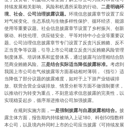
持续发展相关影响、风险和机遇所采取的行动。
二是明确环
境、社会、公司治理披露议题。
环境信息披露章节设置了应
对气候变化、生态系统与生物多样性保护、循环经济、能源
使用等重要议题。社会信息披露章节设置了乡村振兴、创新
驱动、科技伦理、供应链安全、平等对待中小企业等重要议
题。公司治理信息披露章节专门设置了反贪污反贿赂、反不
正当竞争等议题，引导上市公司建立反贪污反贿赂风险管理
制度体系、培训体系和监督体系，通过披露与治理相结合防
范商业贿赂风险。
三是结合实际适当降低披露标准。
考虑到
我国上市公司在气候披露等方面基础相对薄弱，《指引》适
当降低了部分议题的披露难度，如对于上下游产业链碳排
放、联营合营企业碳排放、情景分析等方面不做强制要求，
以推动行为转变为重点，不刻意追求信息披露的完美性，以
实现稳妥起步，循序渐进推动公司加强披露。
在规则实施方面，
一是强制披露与自愿披露相结合。
披
露主体方面，报告期内持续被纳入上证180、科创50指数样
本公司，以及境内外同时上市的公司应当披露《可持续发展