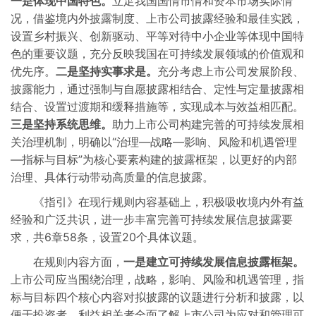
一是体现中国特色。
立足我国国情市情和资本市场实际情
况，借鉴境内外披露制度、上市公司披露经验和最佳实践，
设置乡村振兴、创新驱动、平等对待中小企业等体现中国特
色的重要议题，充分反映我国在可持续发展领域的价值观和
优先序。
二是坚持实事求是。
充分考虑上市公司发展阶段、
披露能力，通过强制与自愿披露相结合、定性与定量披露相
结合、设置过渡期和缓释措施等，实现成本与效益相匹配。
三是坚持系统思维。
助力上市公司构建完善的可持续发展相
关治理机制，明确以“治理—战略—影响、风险和机遇管理
—指标与目标”为核心要素构建的披露框架，以更好的内部
治理、具体行动带动高质量的信息披露。
《指引》在现行规则内容基础上，积极吸收境内外有益
经验和广泛共识，进一步丰富完善可持续发展信息披露要
求，共6章58条，设置20个具体议题。
在规则内容方面，
一是建立可持续发展信息披露框架。
上市公司应当围绕治理，战略，影响、风险和机遇管理，指
标与目标四个核心内容对拟披露的议题进行分析和披露，以
便于投资者、利益相关者全面了解上市公司为应对和管理可