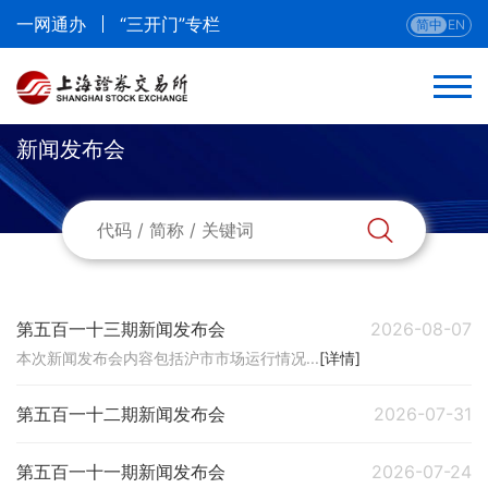
一网通办
“三开门”专栏
简中
EN
新闻发布会
返回
热点动态
新闻发布会
第五百一十三期新闻发布会
2026-08-07
开市祥锣
本次新闻发布会内容包括沪市市场运行情况...
[详情]
媒体专区
第五百一十二期新闻发布会
2026-07-31
第五百一十一期新闻发布会
2026-07-24