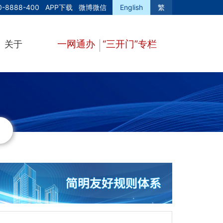
0-8888-400
APP下载
微博微信
English
繁
一网通办
“三开门”专栏
关于