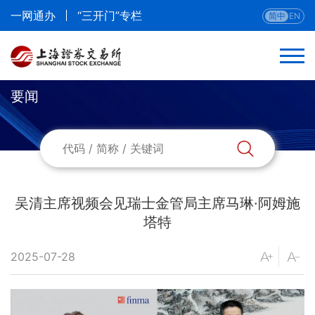
一网通办
“三开门”专栏
简中
EN
要闻
吴清主席视频会见瑞士金管局主席马琳·阿姆施
塔特
2025-07-28