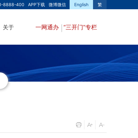
0-8888-400
APP下载
微博微信
English
繁
一网通办
“三开门”专栏
关于