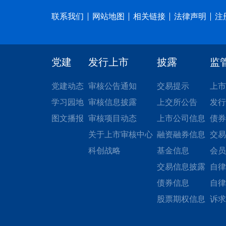
联系我们
网站地图
相关链接
法律声明
注
党建
发行上市
披露
监
党建动态
审核公告通知
交易提示
上市
学习园地
审核信息披露
上交所公告
发行
图文播报
审核项目动态
上市公司信息
债券
关于上市审核中心
融资融券信息
交易
科创战略
基金信息
会员
交易信息披露
自律
债券信息
自律
股票期权信息
诉求