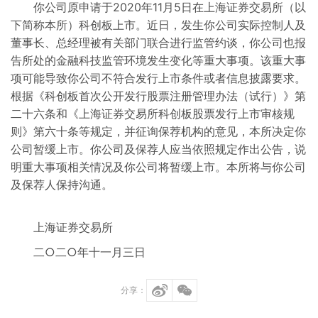
你公司原申请于2020年11月5日在上海证券交易所（以
定期报告
下简称本所）科创板上市。近日，发生你公司实际控制人及
董事长、总经理被有关部门联合进行监管约谈，你公司也报
告所处的金融科技监管环境发生变化等重大事项。该重大事
业绩说明会
项可能导致你公司不符合发行上市条件或者信息披露要求。
根据《科创板首次公开发行股票注册管理办法（试行）》第
上市公司经营业绩概览
二十六条和《上海证券交易所科创板股票发行上市审核规
则》第六十条等规定，并征询保荐机构的意见，本所决定你
公告摘要
公司暂缓上市。你公司及保荐人应当依照规定作出公告，说
明重大事项相关情况及你公司将暂缓上市。本所将与你公司
风险警示板
及保荐人保持沟通。
科创板风险提示
上海证券交易所
二○二○年十一月三日
分享：