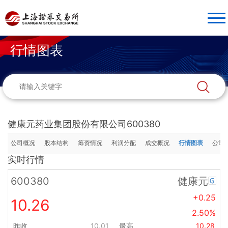
行情图表
健康元药业集团股份有限公司600380
公司概况
股本结构
筹资情况
利润分配
成交概况
行情图表
公司
实时行情
600380
健康元
+0.25
10.26
2.50%
昨收
10.01
最高
10.28