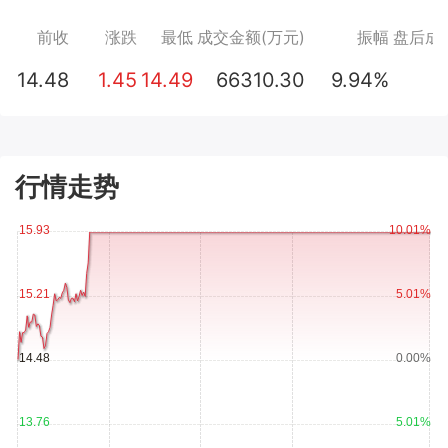
前收
涨跌
最低
成交金额(万元)
振幅
盘后成
14.48
1.45
14.49
66310.30
9.94%
行情走势
15.93
10.01%
15.21
5.01%
14.48
0.00%
13.76
5.01%