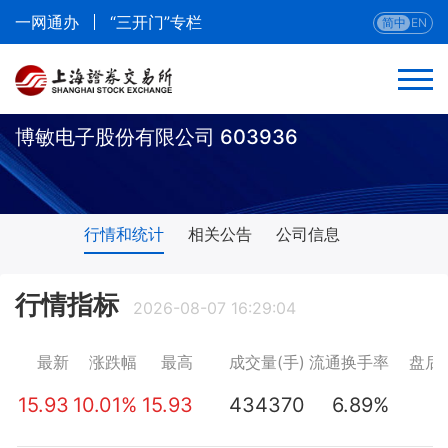
一网通办
“三开门”专栏
简中
EN
博敏电子股份有限公司 603936
行情和统计
相关公告
公司信息
行情指标
2026-08-07 16:29:04
最新
涨跌幅
最高
成交量(手)
流通换手率
盘后
15.93
10.01%
15.93
434370
6.89%