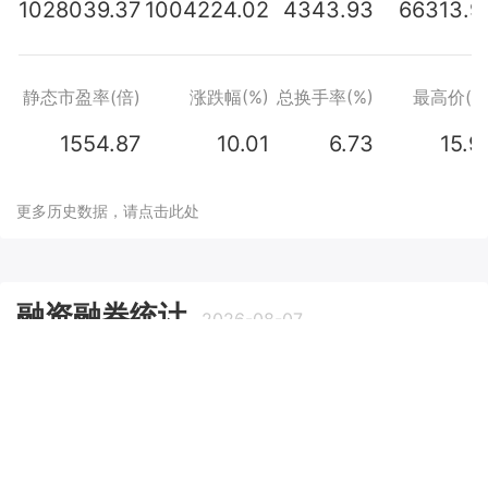
1028039.37
1004224.02
4343.93
66313.9
静态市盈率(倍)
涨跌幅(%)
总换手率(%)
最高价(元
1554.87
10.01
6.73
15.9
更多历史数据，请点击此处
融资融券统计
2026-08-07
信用交易日期
融资余额(元)
融资买入额(元)
融资偿还额(元)
融券余
2026-08-07
774,742,227
115,950,566
55,973,684
72,1