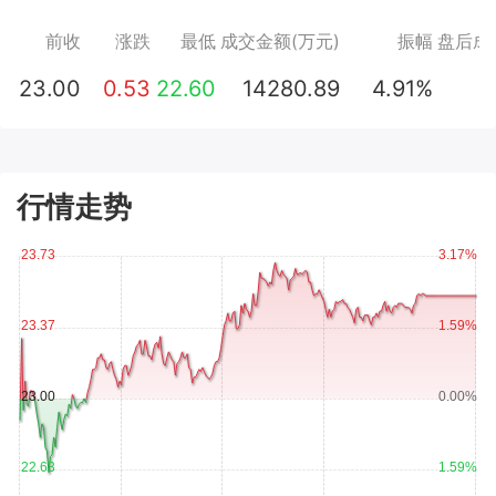
前收
涨跌
最低
成交金额(万元)
振幅
盘后成
23.00
0.53
22.60
14280.89
4.91%
行情走势
23.73
3.17%
23.37
1.59%
23.00
0.00%
22.63
1.59%