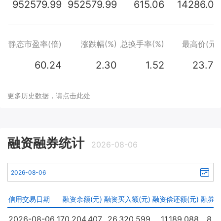
952579.99
952579.99
615.06
14286.07
静态市盈率(倍)
涨跌幅(%)
总换手率(%)
最高价(元)
60.24
2.30
1.52
23.73
更多历史数据，请点击此处
融资融券统计
2026-08-06
信用交易日期
融资余额(元)
融资买入额(元)
融资偿还额(元)
融券
2026-08-06
170,204,407
26,320,599
11,189,088
8,9