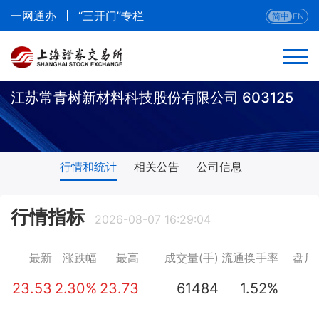
一网通办
“三开门”专栏
简中
EN
江苏常青树新材料科技股份有限公司 603125
行情和统计
相关公告
公司信息
行情指标
2026-08-07 16:29:04
最新
涨跌幅
最高
成交量(手)
流通换手率
盘后
23.53
2.30%
23.73
61484
1.52%