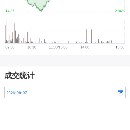
14.35
2.84%
09:30
10:30
11:30/13:00
14:00
15:30
成交统计
种类：
A股
周期：
每日
月度
年度
市价总值(万元)
流通市值(万元)
成交量(万股)
成交金额(万元)