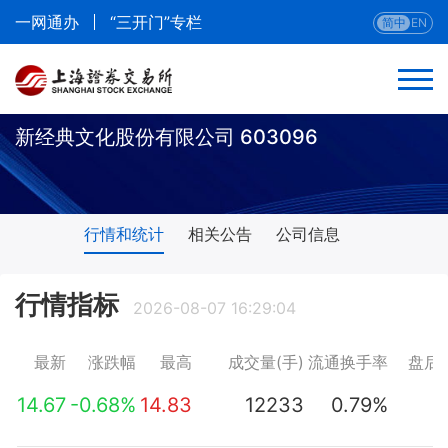
一网通办
“三开门”专栏
简中
EN
新经典文化股份有限公司 603096
行情和统计
相关公告
公司信息
行情指标
2026-08-07 16:29:04
最新
涨跌幅
最高
成交量(手)
流通换手率
盘后
14.67
-0.68%
14.83
12233
0.79%