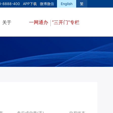
0-8888-400
APP下载
微博微信
English
繁
一网通办
“三开门”专栏
关于