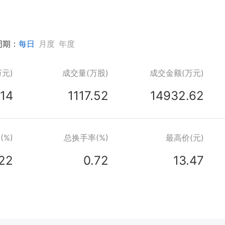
周期：
每日
月度
年度
元)
成交量(万股)
成交金额(万元)
14
1117.52
14932.62
(%)
总换手率(%)
最高价(元)
.22
0.72
13.47