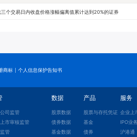
连续三个交易日内收盘价格涨幅偏离值累计达到20%的证券
册商标
个人信息保护告知书
管
数据
产品
服务
公司监管
股票数据
股票与存托凭证
企业上
上市审核监管
债券数据
基金
IPO业
监管
基金数据
债券
沪港通