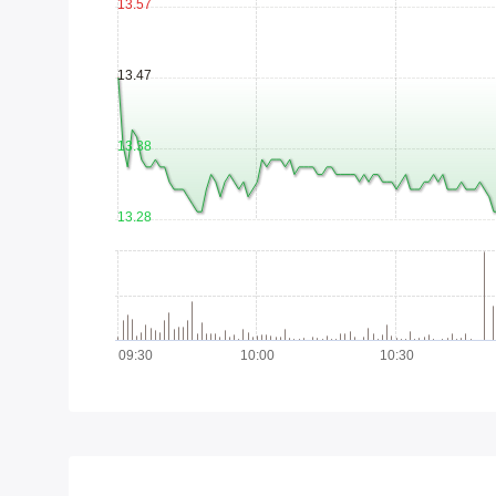
13.57
13.47
13.38
13.28
316k
09:30
10:00
10:30