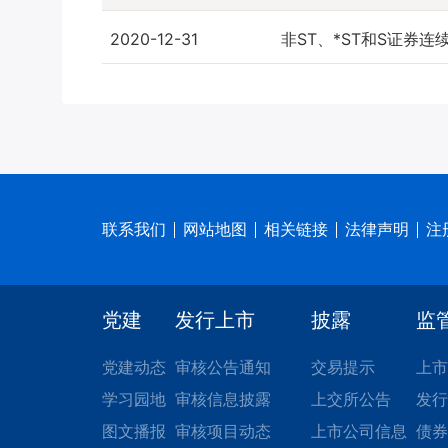
2020-12-31
非ST、*ST和S证券
联系我们
网站地图
相关链接
法律声明
注
党建
发行上市
披露
监
党建动态
审核公告通知
交易提示
上市
学习园地
审核信息披露
上交所公告
发行
图文播报
审核项目动态
上市公司信息
债券