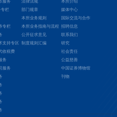
市服务
法律法规
本所介绍
务专栏
部门规章
媒体中心
本所业务规则
国际交流与合作
券专栏
本所业务指南与流程
招聘信息
务
公开征求意见
联系我们
术支持专区
制度规则汇编
研究
代收税费
社会责任
服务
公益慈善
司服务
中国证券博物馆
务
刊物
务
务
务
务