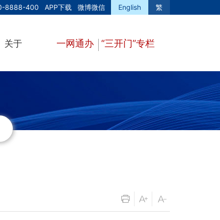
0-8888-400
APP下载
微博微信
English
繁
一网通办
“三开门”专栏
关于