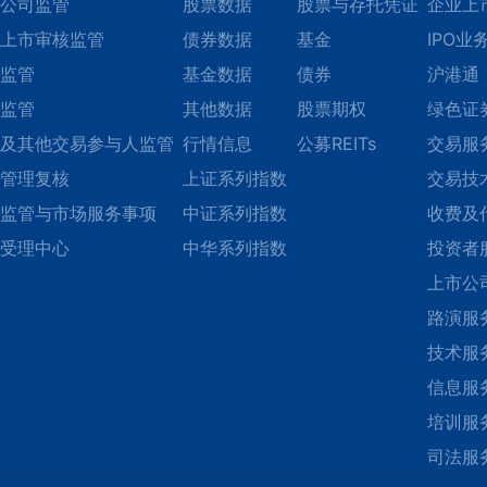
公司监管
股票数据
股票与存托凭证
企业上
上市审核监管
债券数据
基金
IPO业
监管
基金数据
债券
沪港通
监管
其他数据
股票期权
绿色证
及其他交易参与人监管
行情信息
公募REITs
交易服
管理复核
上证系列指数
交易技
监管与市场服务事项
中证系列指数
收费及
受理中心
中华系列指数
投资者
上市公
路演服
技术服
信息服
培训服
司法服