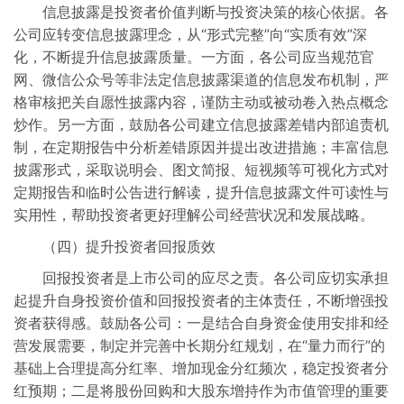
信息披露是投资者价值判断与投资决策的核心依据。各
公司应转变信息披露理念，从“形式完整”向“实质有效”深
化，不断提升信息披露质量。一方面，各公司应当规范官
网、微信公众号等非法定信息披露渠道的信息发布机制，严
格审核把关自愿性披露内容，谨防主动或被动卷入热点概念
炒作。另一方面，鼓励各公司建立信息披露差错内部追责机
制，在定期报告中分析差错原因并提出改进措施；丰富信息
披露形式，采取说明会、图文简报、短视频等可视化方式对
定期报告和临时公告进行解读，提升信息披露文件可读性与
实用性，帮助投资者更好理解公司经营状况和发展战略。
（四）提升投资者回报质效
回报投资者是上市公司的应尽之责。各公司应切实承担
起提升自身投资价值和回报投资者的主体责任，不断增强投
资者获得感。鼓励各公司：一是结合自身资金使用安排和经
营发展需要，制定并完善中长期分红规划，在“量力而行”的
基础上合理提高分红率、增加现金分红频次，稳定投资者分
红预期；二是将股份回购和大股东增持作为市值管理的重要