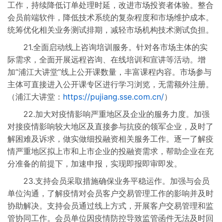
工作，持续降低订单处理时延，改进市场投资者体验。整合
会员前端软件，降低技术系统的复杂程度和市场维护成本。
统筹优化相关业务测试排期，减轻市场机构技术测试负担。
21.全面启动线上咨询培训服务。针对各市场主体的实
际需求，全面开展远程咨询、在线培训和宣讲等活动。增
加“浦江大讲堂”线上公开课数量，丰富课程内容。市场参与
主体可直接进入公开课专区进行学习浏览，无需额外注册。
（浦江大讲堂：
https://pujiang.sse.com.cn/
）
22.加大对疫情影响严重地区及企业的服务力度。加强
对接疫情影响较大地区及直接参与抗疫的领军企业，及时了
解困难及诉求，做实做细投融资相关服务工作。逐一了解疫
情严重地区拟上市和上市企业的投融资需求，帮助企业在充
分准备的前提下，加速申报，实现即报即审即发。
23.支持会员采取措施确保业务平稳运作。加强与会员
单位沟通，了解疫情对会员客户交易管理工作的影响并及时
协助解决。支持会员通过线上方式，开展客户交易管理和监
管协同工作。会员单位因疫情防控导致监管函件无法及时回