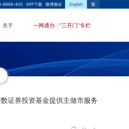
0-8888-400
APP下载
微博微信
English
繁
一网通办
“三开门”专栏
关于
指数证券投资基金提供主做市服务