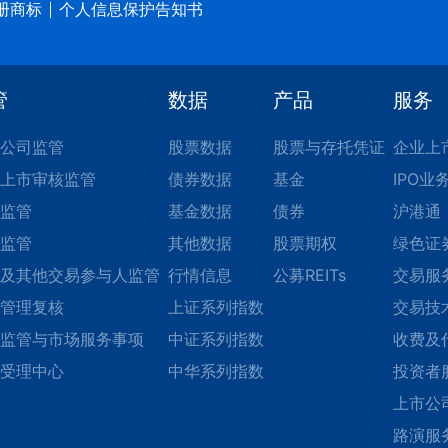
册商标
个人信息保护告知书
管
数据
产品
服务
公司监管
股票数据
股票与存托凭证
企业上
上市审核监管
债券数据
基金
IPO业
监管
基金数据
债券
沪港通
监管
其他数据
股票期权
绿色证
及其他交易参与人监管
行情信息
公募REITs
交易服
管理复核
上证系列指数
交易技
监管与市场服务事项
中证系列指数
收费及
受理中心
中华系列指数
投资者
上市公
路演服