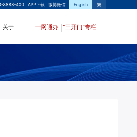
0-8888-400
APP下载
微博微信
English
繁
一网通办
“三开门”专栏
关于