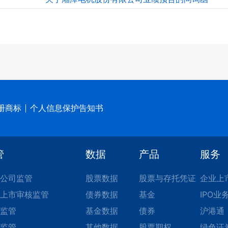
册商标
个人信息保护告知书
管
数据
产品
服务
公司监管
股票数据
股票与存托凭证
企业上
上市审核监管
债券数据
基金
IPO业
监管
基金数据
债券
沪港通
监管
其他数据
股票期权
绿色证