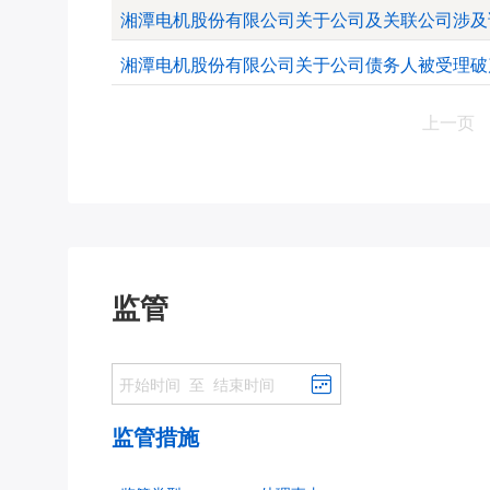
湘潭电机股份有限公司关于公司及关联公司涉及
湘潭电机股份有限公司关于公司债务人被受理破
上一页
监管
监管措施