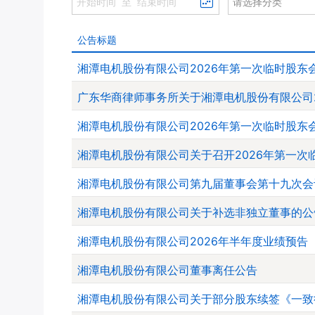
请选择分类
公告标题
湘潭电机股份有限公司2026年第一次临时股东
广东华商律师事务所关于湘潭电机股份有限公司
湘潭电机股份有限公司2026年第一次临时股东
湘潭电机股份有限公司关于召开2026年第一次
湘潭电机股份有限公司第九届董事会第十九次会
湘潭电机股份有限公司关于补选非独立董事的公
湘潭电机股份有限公司2026年半年度业绩预告
湘潭电机股份有限公司董事离任公告
湘潭电机股份有限公司关于部分股东续签《一致