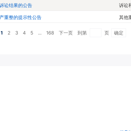
诉讼结果的公告
诉讼
产重整的提示性公告
其他
1
2
3
4
5
...
168
下一页
到第
页
确定