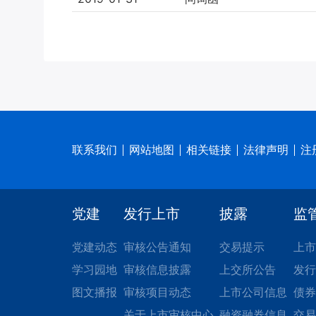
联系我们
网站地图
相关链接
法律声明
注
党建
发行上市
披露
监
党建动态
审核公告通知
交易提示
上市
学习园地
审核信息披露
上交所公告
发行
图文播报
审核项目动态
上市公司信息
债券
关于上市审核中心
融资融券信息
交易